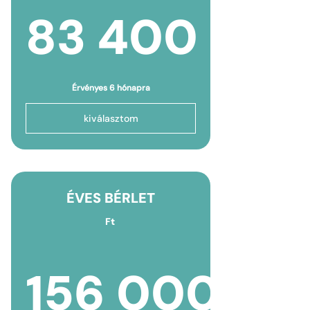
83 400
83 400F
Érvényes 6 hónapra
kiválasztom
ÉVES BÉRLET
Ft
156 000