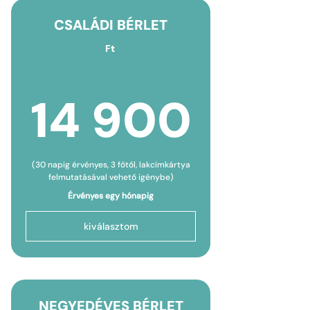
CSALÁDI BÉRLET
Ft
14 9
14 900
(30 napig érvényes, 3 főtől, lakcímkártya
felmutatásával vehető igénybe)
Érvényes egy hónapig
kiválasztom
NEGYEDÉVES BÉRLET