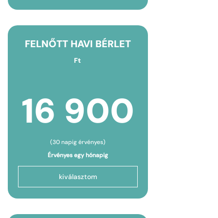
FELNŐTT HAVI BÉRLET
Ft
16 9
16 900
(30 napig érvényes)
Érvényes egy hónapig
kiválasztom