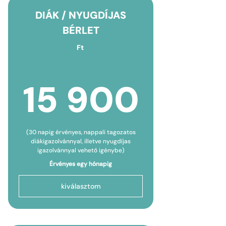
DIÁK / NYUGDÍJAS
BÉRLET
Ft
15 9
15 900
(30 napig érvényes, nappali tagozatos
diákigazolvánnyal, illetve nyugdíjas
igazolvánnyal vehető igénybe)
Érvényes egy hónapig
kiválasztom