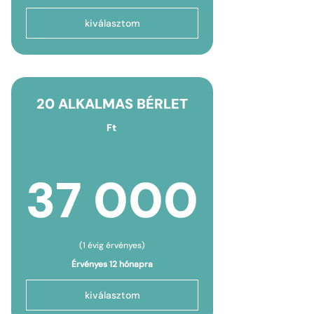
kiválasztom
20 ALKALMAS BÉRLET
Ft
37 0
37 000
(1 évig érvényes)
Érvényes 12 hónapra
kiválasztom