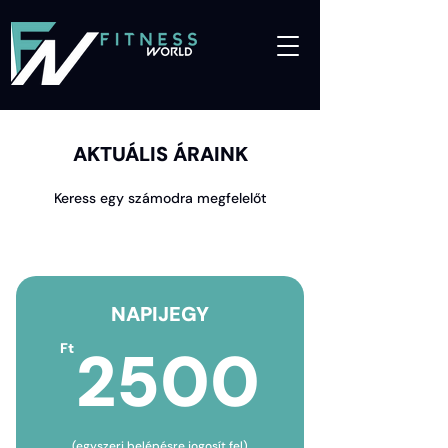
AKTUÁLIS ÁRAINK
Keress egy számodra megfelelőt
NAPIJEGY
2500
2500
Ft
(egyszeri belépésre jogosít fel)