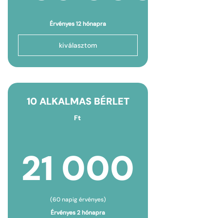
156 000
Érvényes 12 hónapra
kiválasztom
10 ALKALMAS BÉRLET
Ft
21 0
21 000
(60 napig érvényes)
Érvényes 2 hónapra