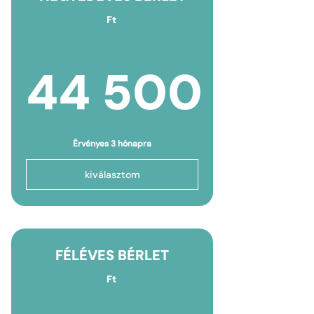
Ft
44 500
44 500F
Érvényes 3 hónapra
kiválasztom
FÉLÉVES BÉRLET
Ft