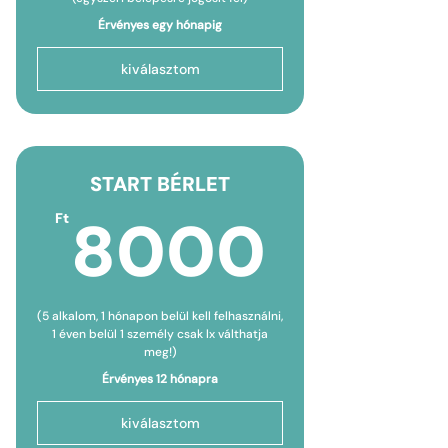
Érvényes egy hónapig
kiválasztom
START BÉRLET
8000
8000
Ft
(5 alkalom, 1 hónapon belül kell felhasználni,
1 éven belül 1 személy csak lx válthatja
meg!)
Érvényes 12 hónapra
kiválasztom