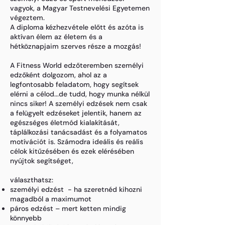
vagyok, a Magyar Testnevelési Egyetemen
végeztem.
A diploma kézhezvétele előtt és azóta is
aktívan élem az életem és a
hétköznapjaim szerves része a mozgás!
A Fitness World edzőteremben személyi
edzőként dolgozom, ahol az a
legfontosabb feladatom, hogy segítsek
elérni a célod...de tudd, hogy munka nélkül
nincs siker! A személyi edzések nem csak
a felügyelt edzéseket jelentik, hanem az
egészséges életmód kialakítását,
táplálkozási tanácsadást és a folyamatos
motívációt is. Számodra ideális és reális
célok kitűzésében és ezek elérésében
nyújtok segítséget,
választhatsz:
személyi edzést - ha szeretnéd kihozni
magadból a maximumot
páros edzést – mert ketten mindig
könnyebb